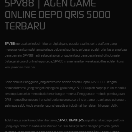
SPV88 | AGEN GAME
ONLINE DEPO QRIS 5000
TERBARU
SPV88
merupakan industri hiburan digital yang populer saat ini, serta platform yang
menawarkan kemudahan sekaligus peluang keuntungan besar adalah prioritas utama bagi
para pemain. SPV88 hadir sebagai solusi unggulan bagi para pecinta slot di Indonesia.
Sebagai situs slot online terpercaya, SPV88 memahami bahwa aksesibilitas adalah kunci
kenyamanan member.
Salah satu fitur unggulan yang ditawarkan adalah sistem Depo QRIS 5000. Dengan
nominal deposit yang sangat terjangkau, yaitu hanya 5.000 rupiah, siapa pun kini memiliki
kesempatan untuk mencoba keberuntungan mereka. Penggunaan metode pembayaran
QRIS memastikan proses transaksi berlangsung secara instan, aman, dan tanpa potongan,
sehingga saldo Anda akan langsung tersedia untuk dimainkan dalam hitungan detik.
Tidak hanya soal kemudahan transaksi,
SPV88 DEPO QRIS
juga dikenal sebagai platform
yang royal dalam memberikan Maxwin. Situs ini bekerja sama dengan provider global
ternama yang menjamin permainan memiliki tingkat kemenangan (RTP) tinggi. Setiap