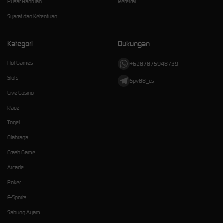
Pusat Bantuan
Referral
Syarat dan Ketentuan
Kategori
Dukungan
Hot Games
+6287875948739
Slots
Spv88_cs
Live Casino
Race
Togel
Olahraga
Crash Game
Arcade
Poker
E-Sports
Sabung Ayam