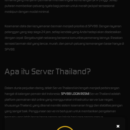
putaran memberikan peluang nyata bagi pemain untuk meraih jackpot sensasional
meskipun dengan modal minimal.
Keamanan data dan kenyamanan bermain menjadi prioritas di SPV88. Dengan layanan
pelanggan yang siap siaga 24 jam, setiap kendala yang Anda hadapi akan diselesaikan
dengan cepat. Bergabunglah sekarang bersama komunitas pemenang lainnya. Rasakan
sensasi bermain slot yang lancar, murah, dan penuh peluang kemenangan besar hanya di
SPV88.
Apa itu Server Thailand?
Dalam dunia perjudian daring, istilah Server Thailand kini tengah menjadi perbincangan
hangat di kalangan pemain slot Indonesia.
SPV88 LOGIN RESMI
Server Thailand adalah
platform permainan slot online yang menggunakan infrastruktur server luar negeri,
khususnya Thailand, yang dikenal memiliki sistem keamanan tinggi dan stabilitas jaringan
yang sangat baik. Penggunaan server ini bertujuan untuk memberikan pengalaman
bermain yang lebih lancar tanpa gangguan teknis bagi para penggunanya.
×