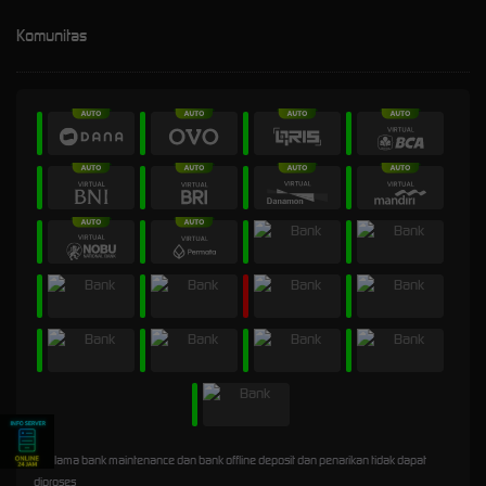
Komunitas
* Selama bank maintenance dan bank offline deposit dan penarikan tidak dapat
diproses